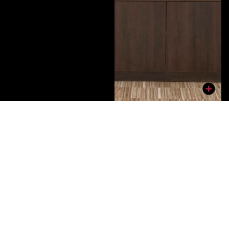
M&K
Menü
Leistungen
Filze
GmbH
AGB
Impressum
Datenschut
Gewerbepa
z
rk
Hügelmühl